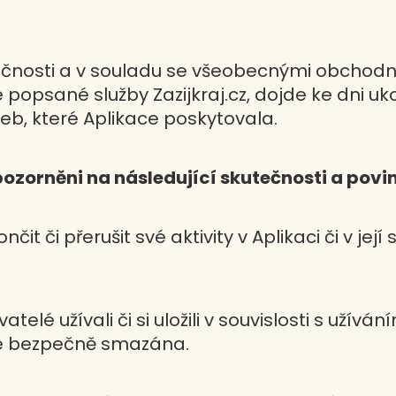
ečnosti a v souladu se všeobecnými obcho
 popsané služby Zazijkraj.cz, dojde ke dni uk
eb, které Aplikace poskytovala.
pozorněni na následující skutečnosti a povin
ončit či přerušit své aktivity v Aplikaci či v je
atelé užívali či si uložili v souvislosti s užív
ce bezpečně smazána.