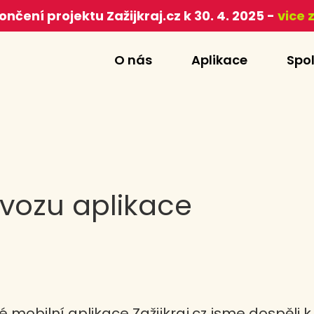
ončení projektu Zažijkraj.cz k 30. 4. 2025 -
vice 
O nás
Aplikace
Spo
vozu aplikace
ké mobilní aplikace Zažijkraj.cz jsme dospěli