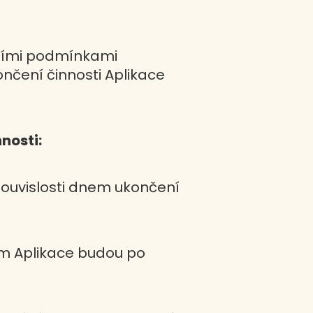
dními podmínkami
ončení činnosti Aplikace
nosti:
jí souvislosti dnem ukončení
áním Aplikace budou po