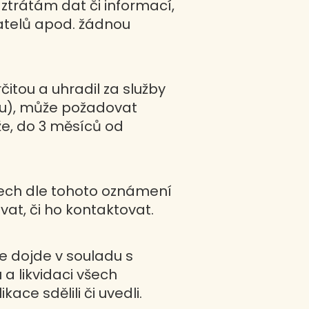
 ztrátám dat či informací,
vatelů apod. žádnou
itou a uhradil za služby
tou), může požadovat
že, do 3 měsíců od
tech dle tohoto oznámení
vat, či ho kontaktovat.
ce dojde v souladu s
 likvidaci všech
ace sdělili či uvedli.