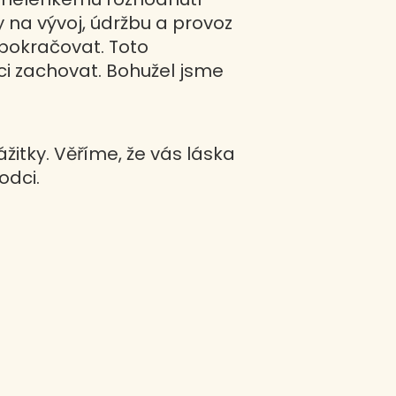
y na vývoj, údržbu a provoz
 pokračovat. Toto
aci zachovat. Bohužel jsme
itky. Věříme, že vás láska
odci.