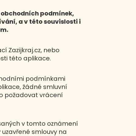
ch obchodních podmínek,
ní, a v této souvislosti i
ům.
 Zazijkraj.cz, nebo
ti této aplikace.
obchodními podmínkami
plikace, žádné smluvní
vo požadovat vrácení
psaných v tomto oznámení
y uzavřené smlouvy na