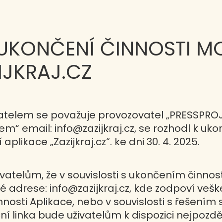
UKONČENÍ ČINNOSTI MO
IJKRAJ.CZ
telem se považuje provozovatel „PRESSPROJEKT
m“ email: info@zazijkraj.cz, se rozhodl k uko
likace „Zazijkraj.cz“. ke dni 30. 4. 2025.
atelům, že v souvislosti s ukončením činnos
é adrese: info@zazijkraj.cz, kde zodpoví vešk
nnosti Aplikace, nebo v souvislosti s řešením
ční linka bude uživatelům k dispozici nejpozdě