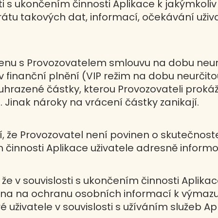
ti s ukončením činnosti Aplikace k jakýmkoliv
rátu takových dat, informací, očekávání uži
vřenu s Provozovatelem smlouvu na dobu neurč
iv finanční plnění (VIP režim na dobu neurči
hrazené částky, kterou Provozovateli proká
. Jinak nároky na vrácení částky zanikají.
í, že Provozovatel není povinen o skutečnos
m činnosti Aplikace uživatele adresně informo
že v souvislosti s ukončením činnosti Aplika
a na ochranu osobních informací k výmazu a
uživatele v souvislosti s užíváním služeb Aplik