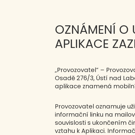
OZNÁMENÍ O 
APLIKACE ZAZ
„Provozovatel“ – Provozova
Osadě 276/3, Ústí nad Labe
aplikace znamená mobilní ap
Provozovatel oznamuje uživ
informační linku na mailov
souvislosti s ukončením či
vztahu k Aplikaci. Informa