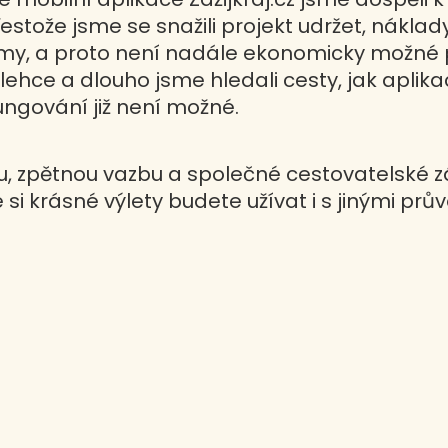
řestože jsme se snažili projekt udržet, náklad
příjmy, a proto není nadále ekonomicky možné
lehce a dlouho jsme hledali cesty, jak aplik
fungování již není možné.
zpětnou vazbu a společné cestovatelské záž
si krásné výlety budete užívat i s jinými prův