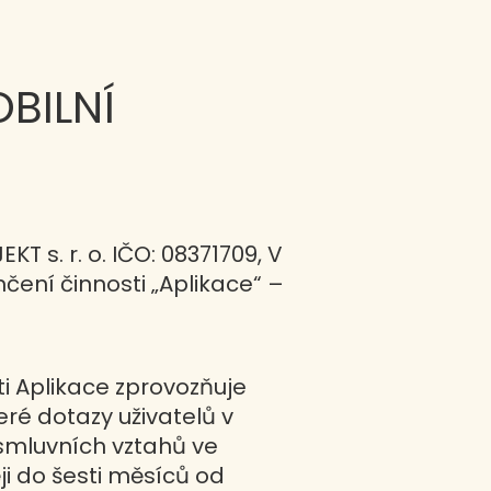
BILNÍ
 s. r. o. IČO: 08371709, V
nčení činnosti „Aplikace“ –
ti Aplikace zprovozňuje
eré dotazy uživatelů v
 smluvních vztahů ve
ji do šesti měsíců od