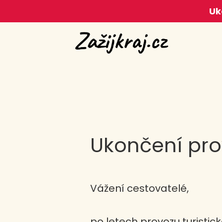
Uk
Ukončení pro
Vážení cestovatelé,
po letech provozu turistic