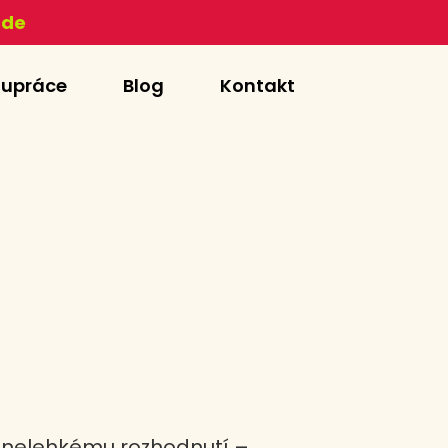
zde
lupráce
Blog
Kontakt
 k nelehkému rozhodnutí –