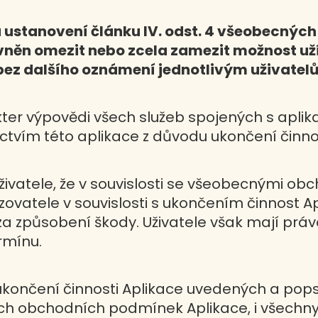
 ustanovení článku IV. odst. 4 všeobecný
něn omezit nebo zcela zamezit možnost užívá
 bez dalšího oznámení jednotlivým uživatel
r výpovědi všech služeb spojených s aplikací
tvím této aplikace z důvodu ukončení činnos
živatele, že v souvislosti se všeobecnými 
zovatele v souvislosti s ukončením činnost A
a způsobení škody. Uživatele však mají prá
rmínu.
končení činnosti Aplikace uvedených a po
ch obchodních podmínek Aplikace, i všechn