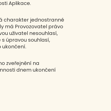
sti Aplikace.
má charakter jednostranné
kdy má Provozovatel právo
ou uživatel nesouhlasí,
 s úpravou souhlasí,
o ukončení.
ho zveřejnění na
činnosti dnem ukončení